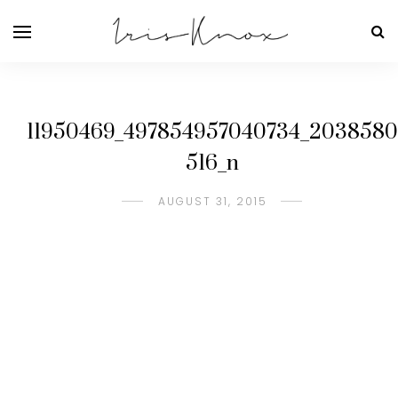
11950469_497854957040734_2038580
516_n
AUGUST 31, 2015