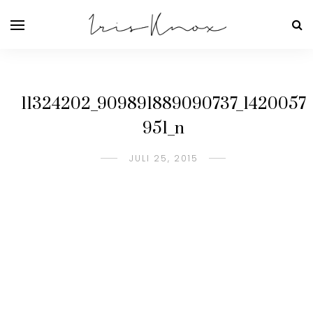
11324202_909891889090737_1420057
951_n
JULI 25, 2015