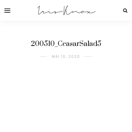
200510_CeasarSalad5
MAI 10, 2020