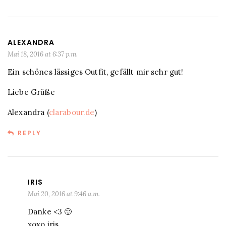
ALEXANDRA
Mai 18, 2016 at 6:37 p.m.
Ein schönes lässiges Outfit, gefällt mir sehr gut!
Liebe Grüße
Alexandra (
clarabour.de
)
REPLY
IRIS
Mai 20, 2016 at 9:46 a.m.
Danke <3 🙂
xoxo iris