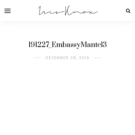
191227_EmbassyMantel3
DEZEMBER 28, 2019