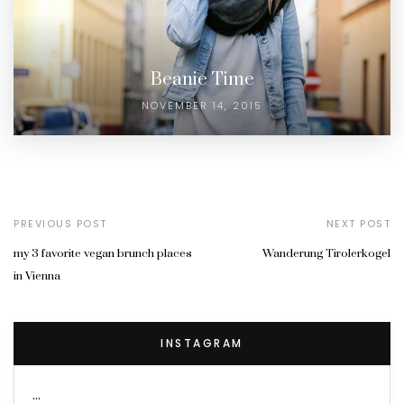
Beanie Time
NOVEMBER 14, 2015
PREVIOUS POST
NEXT POST
my 3 favorite vegan brunch places
Wanderung Tirolerkogel
in Vienna
INSTAGRAM
…