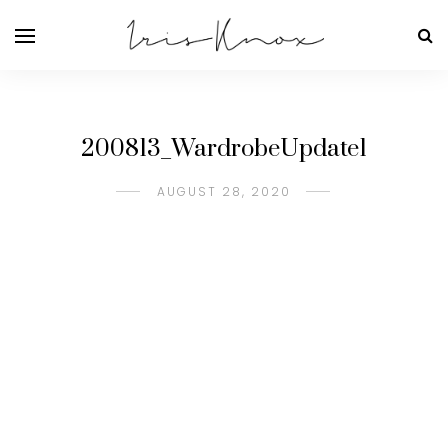
200813_WardrobeUpdate1
AUGUST 28, 2020