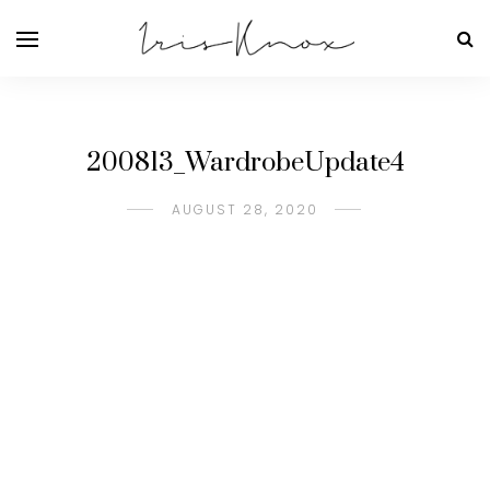
200813_WardrobeUpdate4
AUGUST 28, 2020