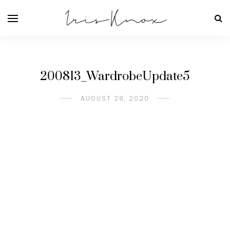
200813_WardrobeUpdate5
AUGUST 28, 2020