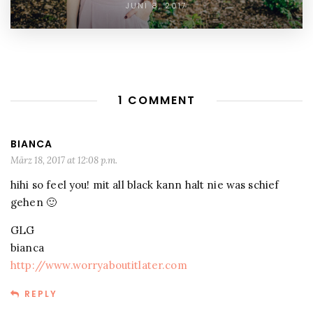
JUNI 8, 2017
1 COMMENT
BIANCA
März 18, 2017 at 12:08 p.m.
hihi so feel you! mit all black kann halt nie was schief
gehen 🙂
GLG
bianca
http://www.worryaboutitlater.com
REPLY